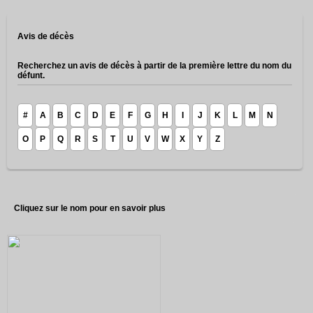
Avis de décès
Recherchez un avis de décès à partir de la première lettre du nom du
défunt.
#
A
B
C
D
E
F
G
H
I
J
K
L
M
N
O
P
Q
R
S
T
U
V
W
X
Y
Z
Cliquez sur le nom pour en savoir plus