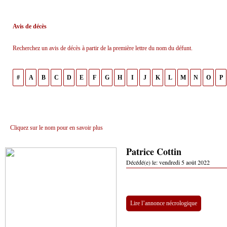
Avis de décès
Recherchez un avis de décès à partir de la première lettre du nom du défunt.
#
A
B
C
D
E
F
G
H
I
J
K
L
M
N
O
P
Cliquez sur le nom pour en savoir plus
Patrice Cottin
Décédé(e) le:
vendredi 5 août 2022
Lire l’annonce nécrologique