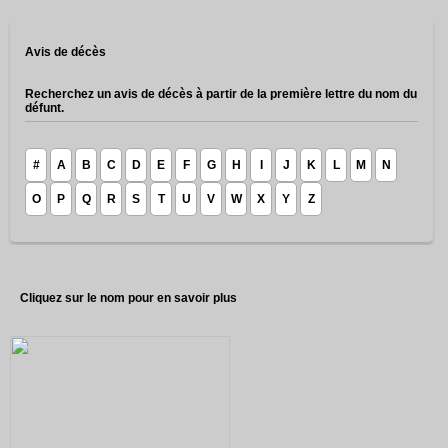
Avis de décès
Recherchez un avis de décès à partir de la première lettre du nom du
défunt.
#
A
B
C
D
E
F
G
H
I
J
K
L
M
N
O
P
Q
R
S
T
U
V
W
X
Y
Z
Cliquez sur le nom pour en savoir plus