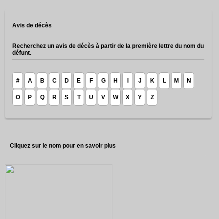
Avis de décès
Recherchez un avis de décès à partir de la première lettre du nom du
défunt.
#
A
B
C
D
E
F
G
H
I
J
K
L
M
N
O
P
Q
R
S
T
U
V
W
X
Y
Z
Cliquez sur le nom pour en savoir plus