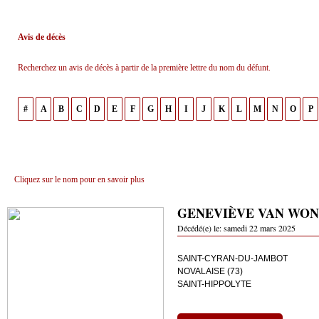
Avis de décès
Recherchez un avis de décès à partir de la première lettre du nom du défunt.
#
A
B
C
D
E
F
G
H
I
J
K
L
M
N
O
P
Cliquez sur le nom pour en savoir plus
GENEVIÈVE VAN WO
Décédé(e) le:
samedi 22 mars 2025
SAINT-CYRAN-DU-JAMBOT
NOVALAISE (73)
SAINT-HIPPOLYTE