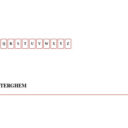
Q
R
S
T
U
V
W
X
Y
Z
NTERGHEM