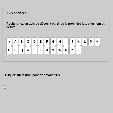
Avis de décès
Recherchez un avis de décès à partir de la première lettre du nom du
défunt.
#
A
B
C
D
E
F
G
H
I
J
K
L
M
N
O
P
Q
R
S
T
U
V
W
X
Y
Z
Cliquez sur le nom pour en savoir plus