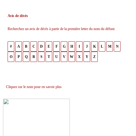
Avis de décès
Recherchez un avis de décès à partir de la première lettre du nom du défunt.
#
A
B
C
D
E
F
G
H
I
J
K
L
M
N
O
P
Q
R
S
T
U
V
W
X
Y
Z
Cliquez sur le nom pour en savoir plus