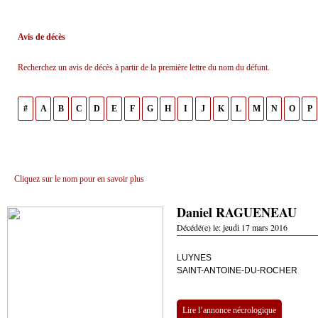
Avis de décès
Recherchez un avis de décès à partir de la première lettre du nom du défunt.
#
A
B
C
D
E
F
G
H
I
J
K
L
M
N
O
P
Cliquez sur le nom pour en savoir plus
Daniel RAGUENEAU
Décédé(e) le:
jeudi 17 mars 2016
LUYNES
SAINT-ANTOINE-DU-ROCHER
Lire l’annonce nécrologique