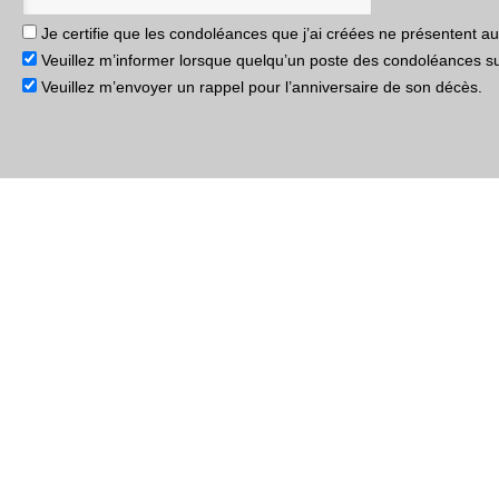
Je certifie que les condoléances que j’ai créées ne présentent 
Veuillez m’informer lorsque quelqu’un poste des condoléances s
Veuillez m’envoyer un rappel pour l’anniversaire de son décès.