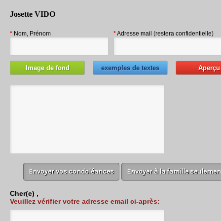
Josette VIDO
*
Nom, Prénom
*
Adresse mail (restera confidentielle)
Image de fond
exemples de textes
Aperçu
Cher(e)
,
Veuillez vérifier votre adresse email ci-après: